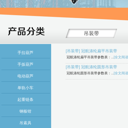
吊装带
[吊装带]
冠航涤纶扁平吊装带
手拉葫芦
冠航涤纶扁平吊装带参数表：...
[全文阅读
手扳葫芦
[吊装带]
冠航涤纶圆形吊装带
冠航涤纶圆形吊装带参数表：...
[全文阅读
电动葫芦
单轨小车
起重链条
钢板钳
吊索具