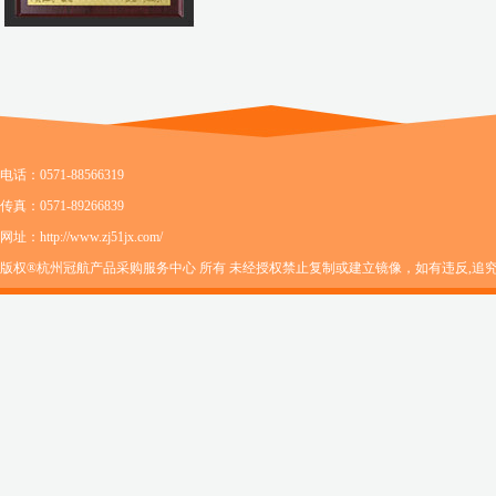
电话：0571-88566319
传真：0571-89266839
网址：http://www.zj51jx.com/
版权®杭州冠航产品采购服务中心 所有 未经授权禁止复制或建立镜像，如有违反,追