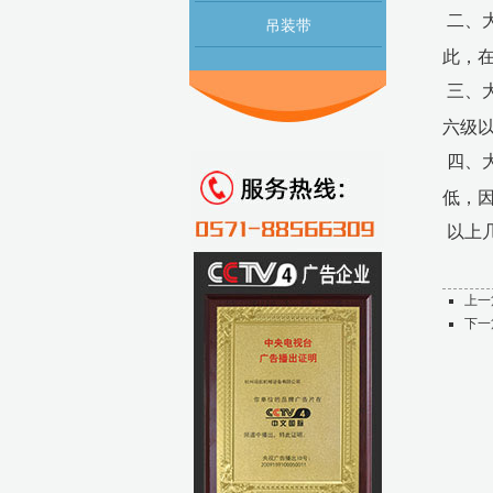
二、
吊装带
此，
三、
六级
四、
低，
以上
上一
下一