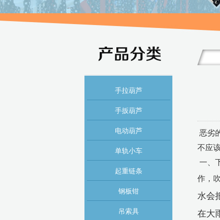
手拉葫芦
手扳葫芦
电动葫芦
恶劣
不应
单轨小车
一、
起重链条
作，
钢板钳
水会
吊索具
在大