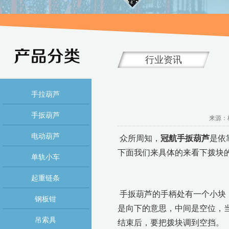
行业资讯
手拉葫芦
手扳葫芦
来源：杭
电动葫芦
众所周知，
冠航手扳葫芦
是依
下面我们来具体的来看下拨块
单轨小车
起重链条
手扳葫芦的手柄处有一个小块，
钢板钳
是向下的意思，中间是空位，
吊索具
结束后，要把拨块调到空挡。