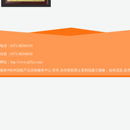
电话：0571-88566319
传真：0571-89266839
网址：http://www.zj51jx.com/
版权®杭州冠航产品采购服务中心 所有 未经授权禁止复制或建立镜像，如有违反,追