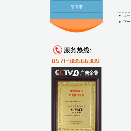
吊装带
上一
下一