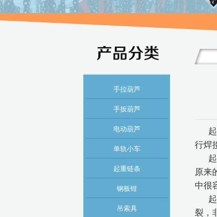
手拉葫芦
手扳葫芦
电动葫芦
起
行焊
单轨小车
起
起重链条
原来
中很
钢板钳
起
吊索具
裂，