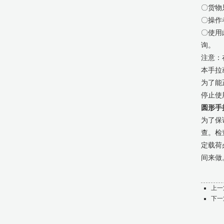
〇货物
〇操作
〇使用
询。
注意：
本手拉
为了能
停止使
圆形手
为了保
查。检
定载荷
间来做
上一
下一