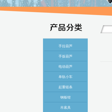
手拉葫芦
手扳葫芦
电动葫芦
单轨小车
起重链条
钢板钳
吊索具