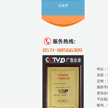
吊装带
吨位：1
高度：3
定制：
圆形手
更加合
手拉葫
船坞、