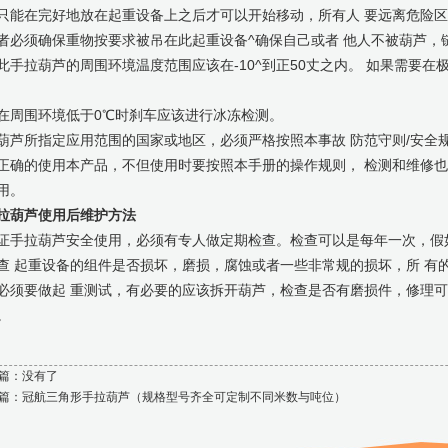
只能在完好地放在起重设备上之后才可以开始移动，所有人 要远离危险
者必须确保重物按要求被吊在此起重设备^确保自己或者 他人不被葫芦，
此手拉葫芦的周围环境温度范围应该在-10^到正50丈之内。 如果需要
在周围环境低于0℃时刹车应该进行冰冻检测。
葫芦所指定应用范围的国家或地区，必须严格按照本事故 防范守则/安全
正确的使用本产品，不但使用时要按照本手册的操作规则， 检测和维修
用。
拉葫芦使用后维护方法
证手拉葫芦安全使用，必须有专人做定期检查。检查可以是每年一次，假
查 起重设备的组件是否损坏，磨损，腐蚀或者一些非常规的损坏，所 有
必须要做起 重测试，有必要的应该拆开葫芦，检查是否有磨损件，修理可
。
篇：没有了
篇：
冠航三角形手拉葫芦（规格型号齐全可定制不同米数与吨位）