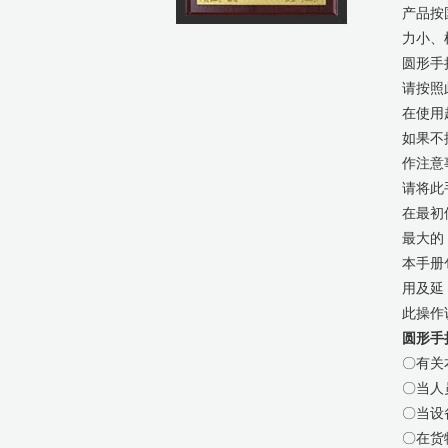
产品按
力小、
圆形手
请按照
在使用
如果不
作注意
请将此
在最初
最大的
本手册
用及延
此操作
圆形手
〇有关
〇当人
〇当设
〇在货