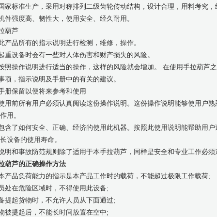
国家标准生产，采用对称排列二级齿轮传动结构，设计合理，用料考究，
机件强度高、韧性大，使用安全、经久耐用。
拉葫芦
此产品所有的指示说明进行检测，维修，操作。
起重设备时会有一些对人体伤害和财产损失的风险。
按照操作说明进行适当的操作，这样的风险就会增加。 在使用手拉葫芦
事项，指示说明及手册中的有关的建议。
手册保留以便将来参考和使用
使用前所有用户必须认真阅读这份操作说明。这份操作说明能够使用户熟
 作用。
包含了如何安全、正确、经济的使用此机器。按照此使用说明能帮助用户
 长设备的使用寿命。
说明和事故防范规则除了适用于本手拉葫芦，同样是安全和专业工作必须
拉葫芦的正确操作方法
本产品负荷能力的指示是本产品工作时的载荷，不能超过极限工作载荷;
员处在危险区域时，不得使用此设备;
备提起货物时，不允许人员从下面通过;
物被提起后，不能长时间放置在空中;