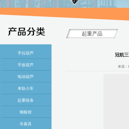
起重产品
手拉葫芦
冠航三
手扳葫芦
来源：杭
电动葫芦
单轨小车
起重链条
钢板钳
吊索具