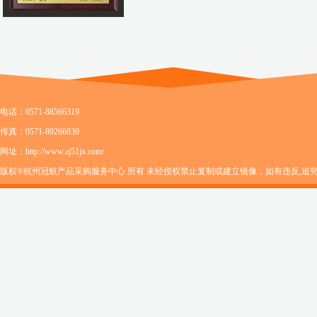
电话：0571-88566319
传真：0571-89266839
网址：http://www.zj51jx.com/
版权®杭州冠航产品采购服务中心 所有 未经授权禁止复制或建立镜像，如有违反,追