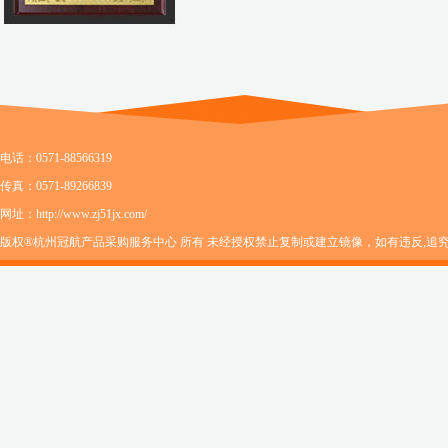
电话：0571-88566319
传真：0571-89266839
网址：http://www.zj51jx.com/
版权®杭州冠航产品采购服务中心 所有 未经授权禁止复制或建立镜像，如有违反,追