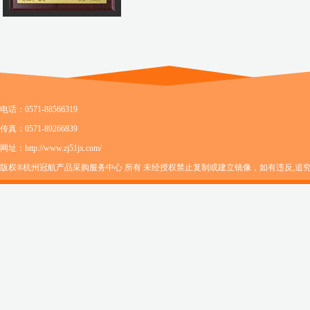
电话：0571-88566319
传真：0571-89266839
网址：http://www.zj51jx.com/
版权®杭州冠航产品采购服务中心 所有 未经授权禁止复制或建立镜像，如有违反,追