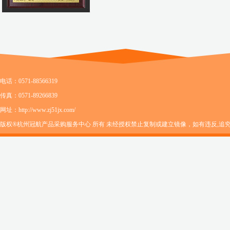
电话：0571-88566319
传真：0571-89266839
网址：http://www.zj51jx.com/
版权®杭州冠航产品采购服务中心 所有 未经授权禁止复制或建立镜像，如有违反,追