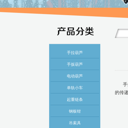
手拉葫芦
手扳葫芦
电动葫芦
手
单轨小车
的传
起重链条
钢板钳
吊索具