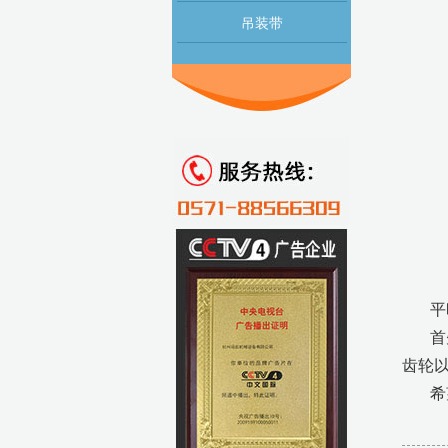
吊装带
平
首
齿轮
希